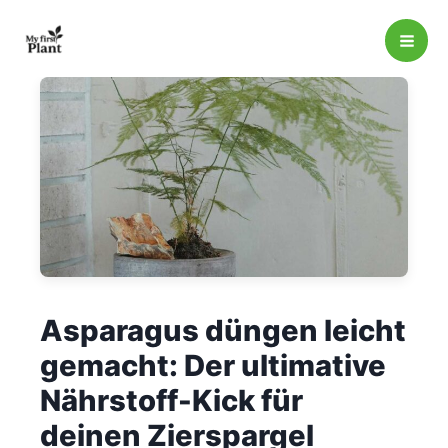
Zum
Inhalt
springen
Asparagus düngen leicht
gemacht: Der ultimative
Nährstoff-Kick für
deinen Zierspargel