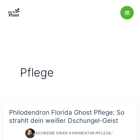
Zum
Inhalt
springen
Pflege
Philodendron Florida Ghost Pflege: So
strahlt dein weißer Dschungel-Geist
SCHREIBE EINEN KOMMENTAR
/
PFLEGE
/